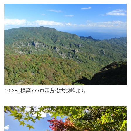
10.28_標高777m四方指大観峰より